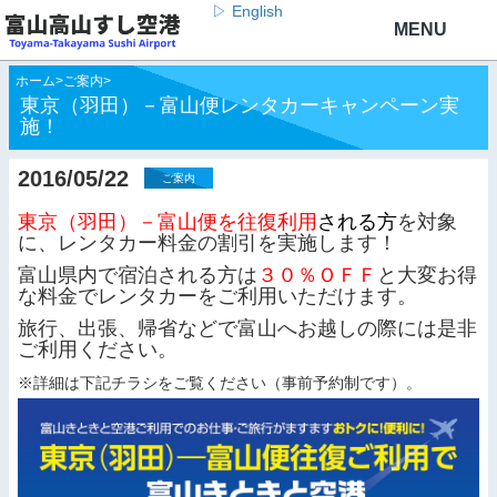
▷ English
ホーム
>
ご案内
>
東京（羽田）－富山便レンタカーキャンペーン実
施！
2016/05/22
ご案内
東京（羽田）－富山便を往復利用
される方
を対象
に、レンタカー料金の割引を実施します！
富山県内で宿泊される方は
３０％ＯＦＦ
と大変お得
な料金でレンタカーをご利用いただけます。
旅行、出張、帰省などで富山へお越しの際には是非
ご利用ください。
※詳細は下記チラシをご覧ください（事前予約制です）。