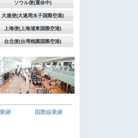
ソウル便(運休中)
大連便(大連周水子国際空港)
上海便(上海浦東国際空港)
台北便(台湾桃園国際空港)
乗継
国際線乗継