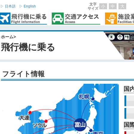
文字
小
中
大
▷ 日本語
▷ English
サイズ
ホーム
>
飛行機に乗る
フライト情報
国
国