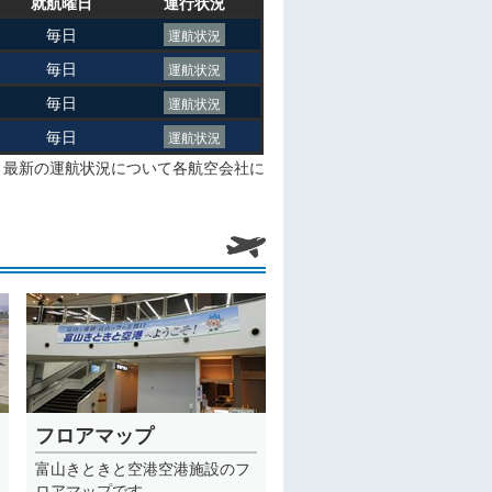
就航曜日
運行状況
毎日
運航状況
毎日
運航状況
毎日
運航状況
毎日
運航状況
、最新の運航状況について各航空会社に
フロアマップ
富山きときと空港空港施設のフ
ロアマップです。