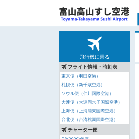
飛行機に乗る
フライト情報・時刻表
東京便（羽田空港）
札幌便（新千歳空港）
ソウル便（仁川国際空港）
大連便（大連周水子国際空港）
上海便（上海浦東国際空港）
台北便（台湾桃園国際空港）
チャーター便