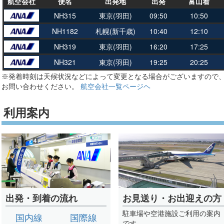
航空会社
便名
出発地
出発
富山着
NH315
東京(羽田)
09:50
10:50
NH1182
札幌(新千歳)
10:40
12:10
NH319
東京(羽田)
16:20
17:25
NH321
東京(羽田)
19:25
20:25
※発着時刻は天候状況などによって変更となる場合がございますので
お問い合わせください。
航空会社一覧ページヘ
利用案内
出発・到着の流れ
お見送り・お出迎えの方
駐車場や空港施設ご利用の案内
国内線
国際線
です。