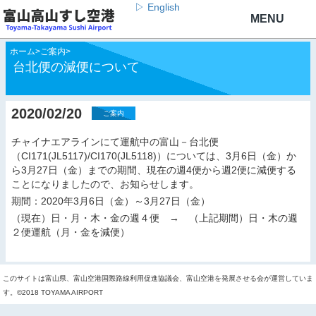
▷ English
ホーム
>
ご案内
>
台北便の減便について
2020/02/20
ご案内
チャイナエアラインにて運航中の富山－台北便
（CI171(JL5117)/CI170(JL5118)）については、3月6日（金）か
ら3月27日（金）までの期間、現在の週4便から週2便に減便する
ことになりましたので、お知らせします。
期間：2020年3月6日（金）～3月27日（金）
（現在）日・月・木・金の週４便 → （上記期間）日・木の週
２便運航（月・金を減便）
このサイトは富山県、富山空港国際路線利用促進協議会、富山空港を発展させる会が運営していま
す。©2018 TOYAMA AIRPORT