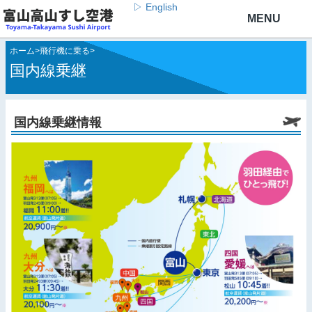
▷ English
ホーム
>
飛行機に乗る
>
国内線乗継
国内線乗継情報