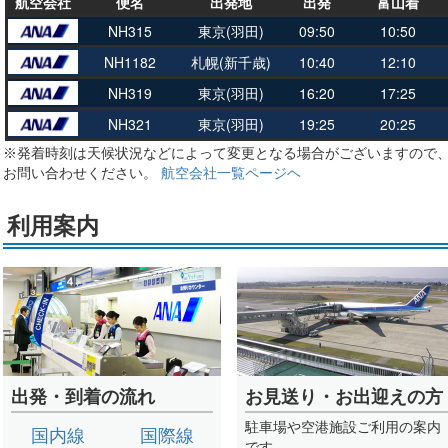
航空会社
便名
出発地
出発
富山着
NH315
東京(羽田)
09:50
10:50
NH1182
札幌(新千歳)
10:40
12:10
NH319
東京(羽田)
16:20
17:25
NH321
東京(羽田)
19:25
20:25
※発着時刻は天候状況などによって変更となる場合がございますので
お問い合わせください。
航空会社一覧ページヘ
利用案内
出発・到着の流れ
お見送り・お出迎えの方
駐車場や空港施設ご利用の案内
国内線
国際線
です。