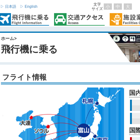
文字
小
中
大
▷ 日本語
▷ English
サイズ
ホーム
>
飛行機に乗る
フライト情報
国
国