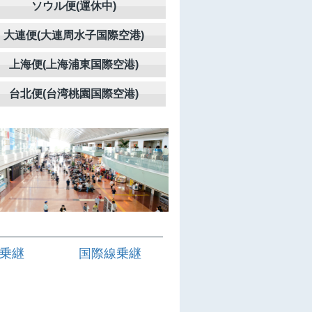
ソウル便(運休中)
大連便(大連周水子国際空港)
上海便(上海浦東国際空港)
台北便(台湾桃園国際空港)
乗継
国際線乗継