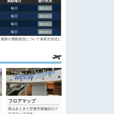
就航曜日
運行状況
毎日
運航状況
毎日
運航状況
毎日
運航状況
毎日
運航状況
、最新の運航状況について各航空会社に
フロアマップ
富山きときと空港空港施設のフ
ロアマップです。