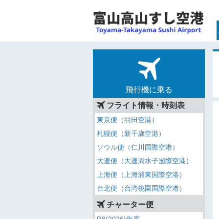
飛行機に乗る
フライト情報・時刻表
東京便（羽田空港）
札幌便（新千歳空港）
ソウル便（仁川国際空港）
大連便（大連周水子国際空港）
上海便（上海浦東国際空港）
台北便（台湾桃園国際空港）
チャーター便