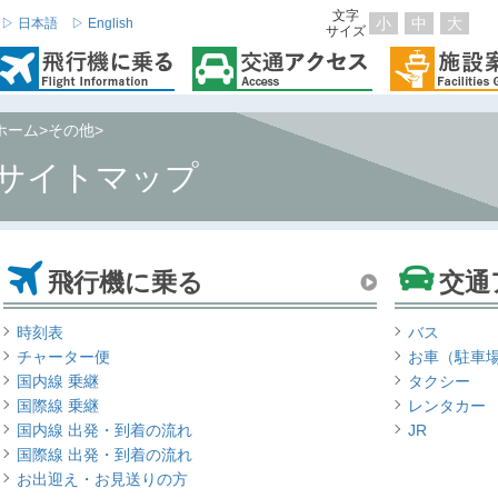
文字
小
中
大
▷ 日本語
▷ English
サイズ
ホーム
>
その他
>
サイトマップ
飛行機に乗る
交通
時刻表
バス
チャーター便
お車（駐車
国内線 乗継
タクシー
国際線 乗継
レンタカー
国内線 出発・到着の流れ
JR
国際線 出発・到着の流れ
お出迎え・お見送りの方