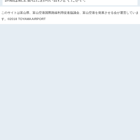
このサイトは富山県、富山空港国際路線利用促進協議会、富山空港を発展させる会が運営していま
す。©2018 TOYAMA AIRPORT