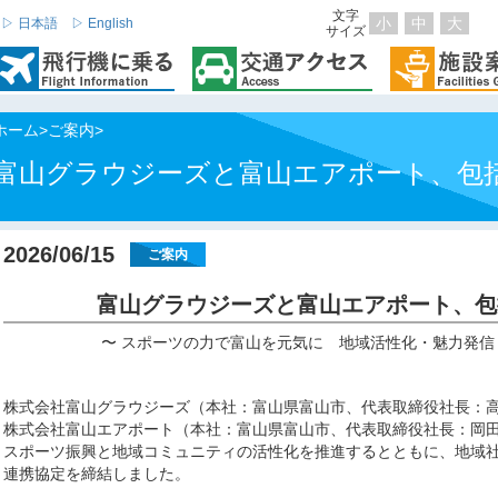
文字
小
中
大
▷ 日本語
▷ English
サイズ
ホーム
>
ご案内
>
富山グラウジーズと富山エアポート、包
2026/06/15
ご案内
富山グラウジーズと富山エアポート、包
〜 スポーツの力で富山を元気に 地域活性化・魅力発信
株式会社富山グラウジーズ（本社：富山県富山市、代表取締役社長：
株式会社富山エアポート（本社：富山県富山市、代表取締役社長：岡
スポーツ振興と地域コミュニティの活性化を推進するとともに、地域
連携協定を締結しました。