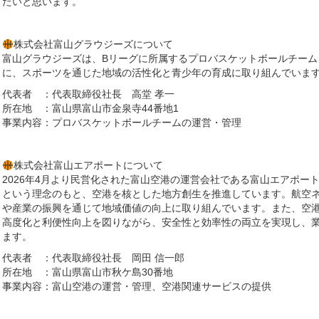
たいと思います。
株式会社富山グラウジーズについて
富山グラウジーズは、Bリーグに所属するプロバスケットボールチーム
に、スポーツを通じた地域の活性化と青少年の育成に取り組んでいま
代表者 ：代表取締役社長 高堂 孝一
所在地 ：富山県富山市金泉寺44番地1
事業内容：プロバスケットボールチームの運営・管理
株式会社富山エアポートについて
2026年4月より民営化された富山空港の運営会社である富山エアポー
という理念のもと、空港を核とした地方創生を推進しています。航空
や産業の振興を通じて地域価値の向上に取り組んでいます。また、空港
高度化と利便性向上を図りながら、安全性と効率性の両立を実現し、
ます。
代表者 ：代表取締役社長 岡田 信一郎
所在地 ：富山県富山市秋ケ島30番地
事業内容：富山空港の運営・管理、空港関連サービスの提供