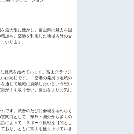
した共同プロモーション
能を最大限に活かし、富山県の魅力を国
の増加や、空港を利用した地域内外の交
てまいります。
たな挑戦を始めています。富山グラウジ
思いは同じです。「空港の発展は地域の
ルを通じて地域に貢献したいという想い
空港が手を取り合い、富山をより元気に
ームです。試合のたびに会場を埋め尽く
の玄関口として、県外・国外から多くの
連携によって、スポーツ観戦を目的とし
しており、ともに富山を盛り上げていき