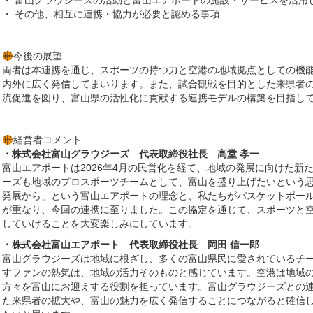
・ 富山グラウジーズの活動と富山エアポートの施設・サービスを活用
・ その他、相互に連携・協力が必要と認める事項
今後の展望
両者は本連携を通じ、スポーツの持つ力と空港の地域拠点としての機
内外に広く発信してまいります。また、試合観戦を目的とした来県者
流促進を図り、富山県の活性化に貢献する連携モデルの構築を目指し
経営者コメント
・
株式会社富山グラウジーズ 代表取締役社長 高堂 孝一
富山エアポートは2026年4月の民営化を経て、地域の発展に向けた新
ーズも地域のプロスポーツチームとして、富山を盛り上げたいという
発展から」という富山エアポートの理念と、私たちがバスケットボー
が重なり、今回の連携に至りました。この協定を通じて、スポーツと
していけることを大変楽しみにしています。
・
株式会社富山エアポート 代表取締役社長 岡田 信一郎
富山グラウジーズは地域に根ざし、多くの富山県民に愛されているチ
すファンの熱気は、地域の活力そのものと感じています。空港は地域
方々を富山にお迎えする役割を担っています。富山グラウジーズとの
た来県者の拡大や、富山の魅力を広く発信することにつながると確信