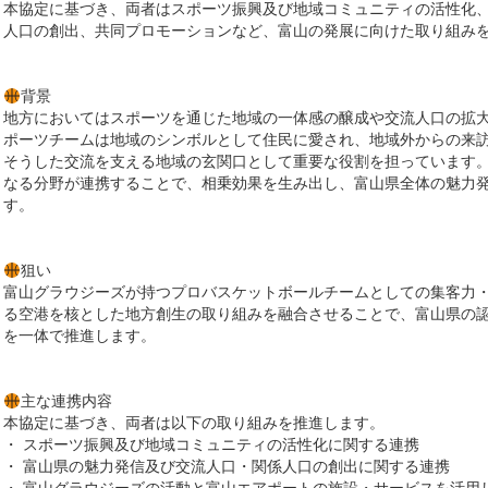
本協定に基づき、両者はスポーツ振興及び地域コミュニティの活性化
人口の創出、共同プロモーションなど、富山の発展に向けた取り組み
背景
地方においてはスポーツを通じた地域の一体感の醸成や交流人口の拡
ポーツチームは地域のシンボルとして住民に愛され、地域外からの来
そうした交流を支える地域の玄関口として重要な役割を担っています
なる分野が連携することで、相乗効果を生み出し、富山県全体の魅力
す。
狙い
富山グラウジーズが持つプロバスケットボールチームとしての集客力
る空港を核とした地方創生の取り組みを融合させることで、富山県の
を一体で推進します。
主な連携内容
本協定に基づき、両者は以下の取り組みを推進します。
・ スポーツ振興及び地域コミュニティの活性化に関する連携
・ 富山県の魅力発信及び交流人口・関係人口の創出に関する連携