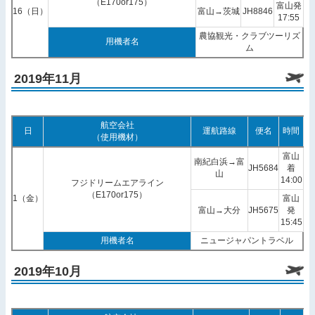
（E170or175）
富山発
16（日）
富山→茨城
JH8846
17:55
農協観光・クラブツーリズ
用機者名
ム
2019年11月
航空会社
日
運航路線
便名
時間
（使用機材）
富山
南紀白浜→富
JH5684
着
山
14:00
フジドリームエアライン
（E170or175）
1（金）
富山
富山→大分
JH5675
発
15:45
用機者名
ニュージャパントラベル
2019年10月