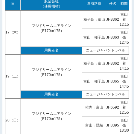
航空会社
日
運航路線
便名
時間
（使用機材）
富山
種子島→富山
JH8362
着
12:15
フジドリームエアライン
（E170or175）
17（木）
富山
富山→種子島
JH8363
発
12:45
用機者名
ニュージャパントラベル
富山
種子島→富山
JH8362
着
14:15
フジドリームエアライン
（E170or175）
19（土）
富山
富山→種子島
JH8365
発
14:45
用機者名
ニュージャパントラベル
富山
稚内→富山
JH6592
着
12:55
フジドリームエアライン
（E170or175）
20（日）
富山
富山→隠岐
JH8395
発
13:30