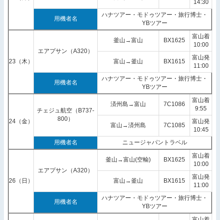
14:30
ハナツアー・モドゥツアー・旅行博士・
用機者名
YBツアー
富山着
釜山→富山
BX1625
10:00
エアプサン（A320）
富山発
23（木）
富山→釜山
BX1615
11:00
ハナツアー・モドゥツアー・旅行博士・
用機者名
YBツアー
富山着
済州島→富山
7C1086
9:55
チェジュ航空（B737-
800）
24（金）
富山発
富山→済州島
7C1085
10:45
用機者名
ニュージャパントラベル
富山着
釜山→富山(空輸)
BX1625
10:00
エアプサン（A320）
富山発
26（日）
富山→釜山
BX1615
11:00
ハナツアー・モドゥツアー・旅行博士・
用機者名
YBツアー
富山着