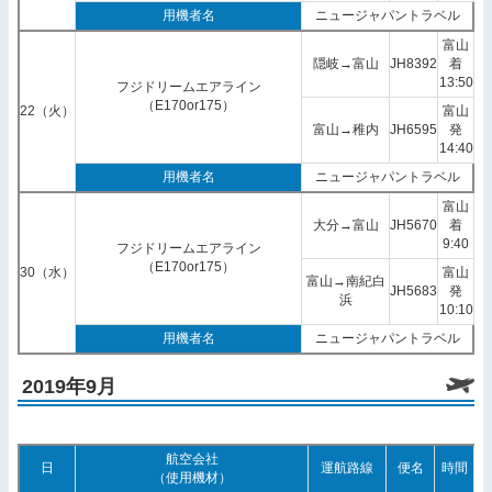
用機者名
ニュージャパントラベル
富山
隠岐→富山
JH8392
着
13:50
フジドリームエアライン
（E170or175）
22（火）
富山
富山→稚内
JH6595
発
14:40
用機者名
ニュージャパントラベル
富山
大分→富山
JH5670
着
9:40
フジドリームエアライン
（E170or175）
30（水）
富山
富山→南紀白
JH5683
発
浜
10:10
用機者名
ニュージャパントラベル
2019年9月
航空会社
日
運航路線
便名
時間
（使用機材）