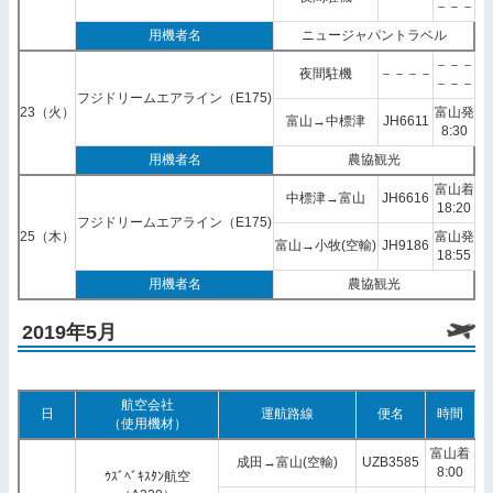
－－－
用機者名
ニュージャパントラベル
－－－
夜間駐機
－－－－
－－－
フジドリームエアライン（E175)
23（火）
富山発
富山→中標津
JH6611
8:30
用機者名
農協観光
富山着
中標津→富山
JH6616
18:20
フジドリームエアライン（E175)
25（木）
富山発
富山→小牧(空輸)
JH9186
18:55
用機者名
農協観光
2019年5月
航空会社
日
運航路線
便名
時間
（使用機材）
富山着
成田→富山(空輸)
UZB3585
8:00
ｳｽﾞﾍﾞｷｽﾀﾝ航空