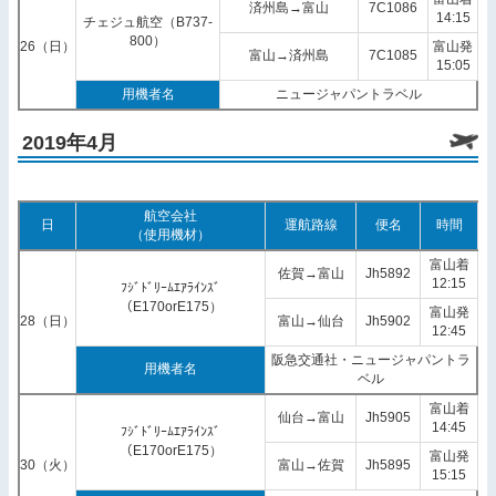
済州島→富山
7C1086
14:15
チェジュ航空（B737-
800）
26（日）
富山発
富山→済州島
7C1085
15:05
用機者名
ニュージャパントラベル
2019年4月
航空会社
日
運航路線
便名
時間
（使用機材）
富山着
佐賀→富山
Jh5892
12:15
ﾌｼﾞﾄﾞﾘｰﾑｴｱﾗｲﾝｽﾞ
（E170orE175）
富山発
28（日）
富山→仙台
Jh5902
12:45
阪急交通社・ニュージャパントラ
用機者名
ベル
富山着
仙台→富山
Jh5905
14:45
ﾌｼﾞﾄﾞﾘｰﾑｴｱﾗｲﾝｽﾞ
（E170orE175）
富山発
30（火）
富山→佐賀
Jh5895
15:15