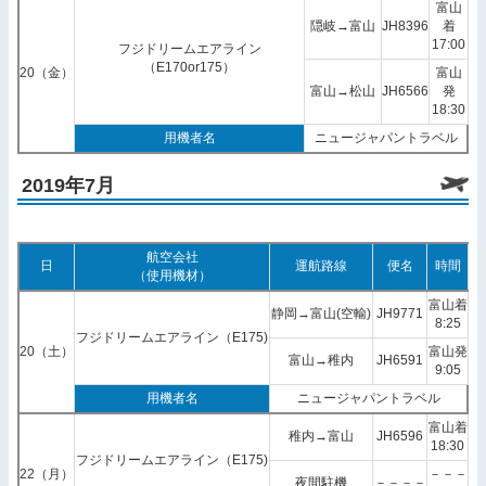
富山
隠岐→富山
JH8396
着
17:00
フジドリームエアライン
（E170or175）
20（金）
富山
富山→松山
JH6566
発
18:30
用機者名
ニュージャパントラベル
2019年7月
航空会社
日
運航路線
便名
時間
（使用機材）
富山着
静岡→富山(空輸)
JH9771
8:25
フジドリームエアライン（E175)
20（土）
富山発
富山→稚内
JH6591
9:05
用機者名
ニュージャパントラベル
富山着
稚内→富山
JH6596
18:30
フジドリームエアライン（E175)
22（月）
－－－
夜間駐機
－－－－