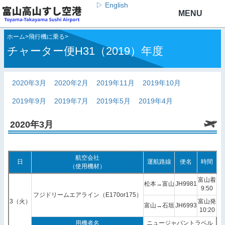
▷ English
ホーム
>
飛行機に乗る
>
チャーター便H31（2019）年度
2020年3月
2020年2月
2019年11月
2019年10月
2019年9月
2019年7月
2019年5月
2019年4月
2020年3月
航空会社
日
運航路線
便名
時間
（使用機材）
富山着
松本→富山
JH9981
9:50
フジドリームエアライン（E170or175）
3（火）
富山発
富山→石垣
JH6993
10:20
用機者名
ニュージャパントラベル