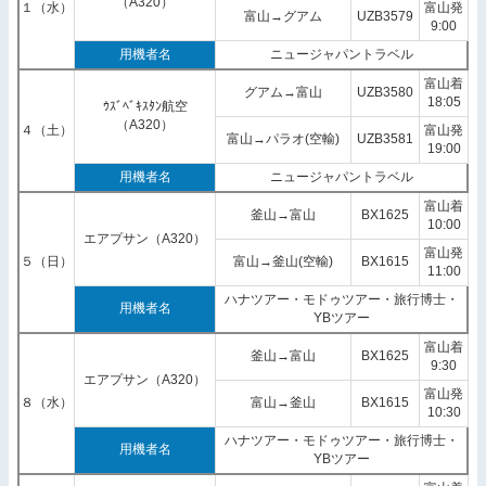
（A320）
１（水）
富山発
富山→グアム
UZB3579
9:00
用機者名
ニュージャパントラベル
富山着
グアム→富山
UZB3580
18:05
ｳｽﾞﾍﾞｷｽﾀﾝ航空
（A320）
４（土）
富山発
富山→パラオ(空輸)
UZB3581
19:00
用機者名
ニュージャパントラベル
富山着
釜山→富山
BX1625
10:00
エアプサン（A320）
富山発
５（日）
富山→釜山(空輸)
BX1615
11:00
ハナツアー・モドゥツアー・旅行博士・
用機者名
YBツアー
富山着
釜山→富山
BX1625
9:30
エアプサン（A320）
富山発
８（水）
富山→釜山
BX1615
10:30
ハナツアー・モドゥツアー・旅行博士・
用機者名
YBツアー