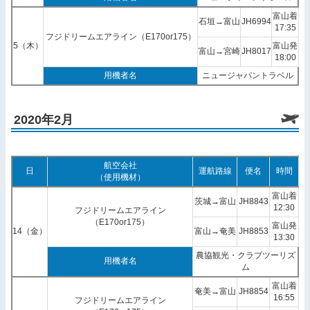
富山着
石垣→富山
JH6994
17:35
フジドリームエアライン（E170or175）
5（木）
富山発
富山→宮崎
JH8017
18:00
用機者名
ニュージャパントラベル
2020年2月
航空会社
日
運航路線
便名
時間
（使用機材）
富山着
茨城→富山
JH8843
12:30
フジドリームエアライン
（E170or175）
富山発
14（金）
富山→奄美
JH8853
13:30
農協観光・クラブツーリズ
用機者名
ム
富山着
奄美→富山
JH8854
16:55
フジドリームエアライン