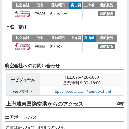
航空会社
便名
運航曜日
富山発
上海着
運航状況
FM826
火・水・土
–
–
運航状況
上海→富山
航空会社
便名
運航曜日
上海発
富山着
運航状況
FM825
火・水・土
–
–
運航状況
航空会社へのお問い合わせ
TEL.076-428-5060
ナビダイヤル
営業時間 9:30~18:00
webサイト
https://jp.ceair.com/ja/index.html
上海浦東国際空港からのアクセス
エアポートバス
運賃は8~30元で市内まで約60分。