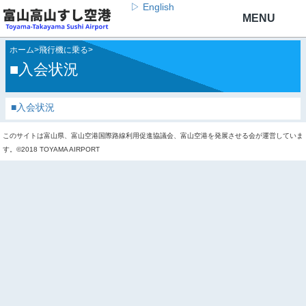
▷ English
ホーム
>
飛行機に乗る
>
■入会状況
■入会状況
このサイトは富山県、富山空港国際路線利用促進協議会、富山空港を発展させる会が運営していま
す。©2018 TOYAMA AIRPORT