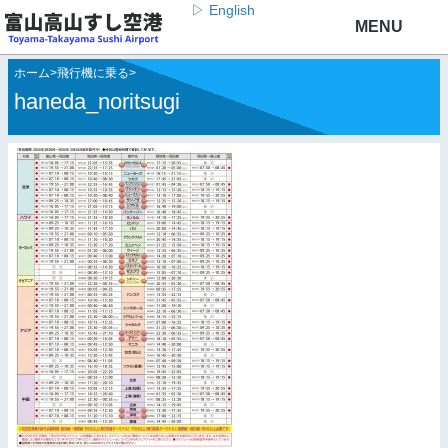
▷ English
ホーム
>
飛行機に乗る
>
haneda_noritsugi