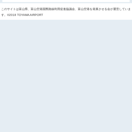
このサイトは富山県、富山空港国際路線利用促進協議会、富山空港を発展させる会が運営していま
す。©2018 TOYAMA AIRPORT